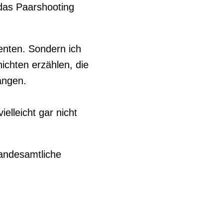
das Paarshooting
nten. Sondern ich
ichten erzählen, die
angen.
elleicht gar nicht
andesamtliche